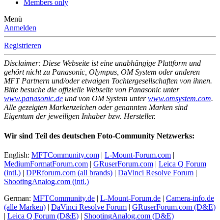
Members only
Menü
Anmelden
Registrieren
Disclaimer: Diese Webseite ist eine unabhängige Plattform und
gehört nicht zu Panasonic, Olympus, OM System oder anderen
MFT Partnern und/oder etwaigen Tochtergesellschaften von ihnen.
Bitte besuche die offizielle Webseite von Panasonic unter
www.panasonic.de
und von OM System unter
www.omsystem.com
.
Alle gezeigten Markenzeichen oder genannten Marken sind
Eigentum der jeweiligen Inhaber bzw. Hersteller.
Wir sind Teil des deutschen Foto-Community Netzwerks:
English:
MFTCommunity.com
|
L-Mount-Forum.com
|
MediumFormatForum.com
|
GRuserForum.com
|
Leica Q Forum
(intl.)
|
DPRforum.com
(all brands)
|
DaVinci Resolve Forum
|
ShootingAnalog.com (intl.)
German:
MFTCommunity.de
|
L-Mount-Forum.de
|
Camera-info.de
(alle Marken)
|
DaVinci Resolve Forum
|
GRuserForum.com (D&E)
|
Leica Q Forum (D&E)
|
ShootingAnalog.com (D&E)