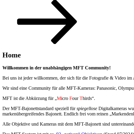
Zum
Inhalt
nach
unten
scrollen
Home
Willkommen in der unabhängigen MFT Community!
Bei uns ist jeder willkommen, der sich für die Fotografie & Video i
Wir sind eine Community für alle MFT-Kameras: Panasonic, Olympus
MFT ist die Abkürzung für „
M
icro
F
our
T
hirds“.
Der MFT-Bajonettstandard speziell für
spiegellose
Digitalkameras wur
markenübergreifendes Bajonett. Endlich frei vom reinen „Markenden
Alle Objektive und Kameras mit dem MFT-Bajonett sind untereinande