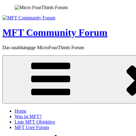
Zum
Inhalt
springen
MFT Community Forum
Das unabhängige MicroFourThirds Forum
Home
Was ist MFT?
Liste MFT Objektive
MFT User Forum